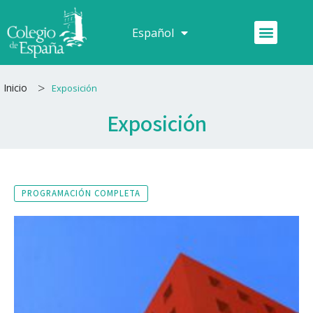
Ir
al
Menú
Español
Français
contenido
>
Inicio
Exposición
Exposición
PROGRAMACIÓN COMPLETA