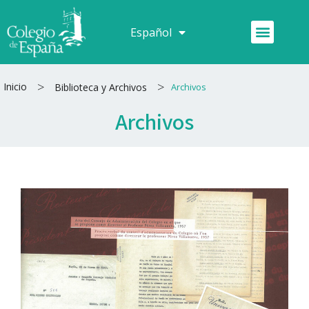
Ir
al
Menú
Español
Français
contenido
>
>
Inicio
Biblioteca y Archivos
Archivos
Archivos