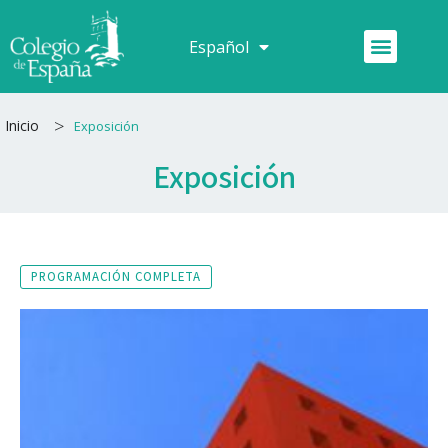
Ir
al
Menú
Español
Français
contenido
>
Inicio
Exposición
Exposición
PROGRAMACIÓN COMPLETA