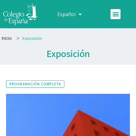
Ir
al
Menú
Español
Français
contenido
>
Inicio
Exposición
Exposición
PROGRAMACIÓN COMPLETA