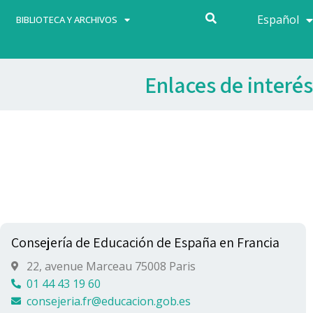
Español
Français
BIBLIOTECA Y ARCHIVOS
Enlaces de interés
Consejería de Educación de España en Francia
22, avenue Marceau 75008 Paris
01 44 43 19 60
consejeria.fr@educacion.gob.es