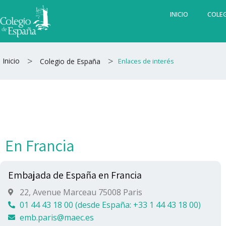
Ir
INICIO
COLEG
al
contenido
>
>
Inicio
Colegio de España
Enlaces de interés
En Francia
Embajada de España en Francia
22, Avenue Marceau 75008 Paris
01 44 43 18 00 (desde España: +33 1 44 43 18 00)
emb.paris@maec.es