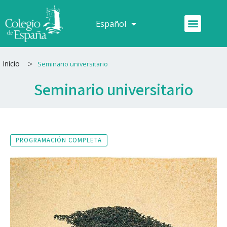
Ir
al
Menú
Español
Français
contenido
>
Inicio
Seminario universitario
Seminario universitario
PROGRAMACIÓN COMPLETA