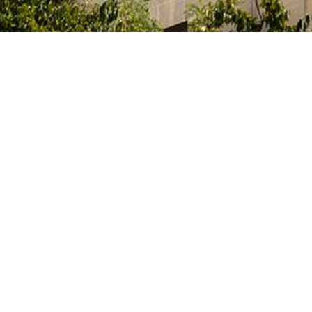
e l’Innovation et des Universités du Gouvernement
itaires et des artistes qui étudient, préparent leur
activités artistiques dans un des nombreux centres
 Archives