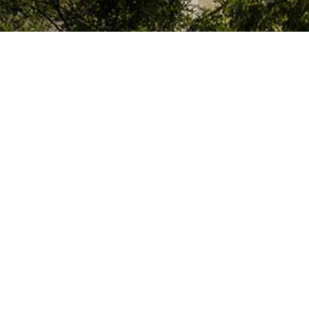
Le Colegio de España, organisme dépendant du Ministère de la Science, d
espagnol, accueille des professeurs, des chercheurs, des étudiants univers
thèse doctorale, développent leurs travaux de recherche ou exercent des 
d’études supérieures de Paris ou de la région Île-de-France.
Colegio de España
Hébergement et Services
Culture
Bibliothèque et