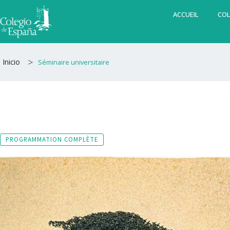
Aller
ACCUEIL
COL
au
contenu
>
Inicio
Séminaire universitaire
PROGRAMMATION COMPLÈTE