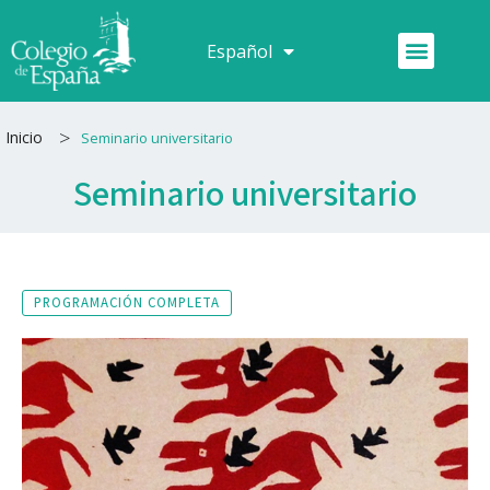
Ir
al
Menú
Español
Français
contenido
>
Inicio
Seminario universitario
Seminario universitario
PROGRAMACIÓN COMPLETA