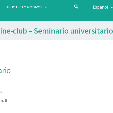
Español
Français
BIBLIOTECA Y ARCHIVOS
ine-club – Seminario universitario
ario
s
is 8