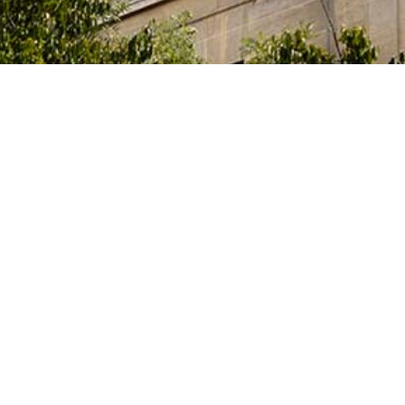
ia, Innovación y Universidades del Gobierno español
tas, que cursan sus estudios, elaboran sus tesis
idades artísticas en alguno de los centros superiores de