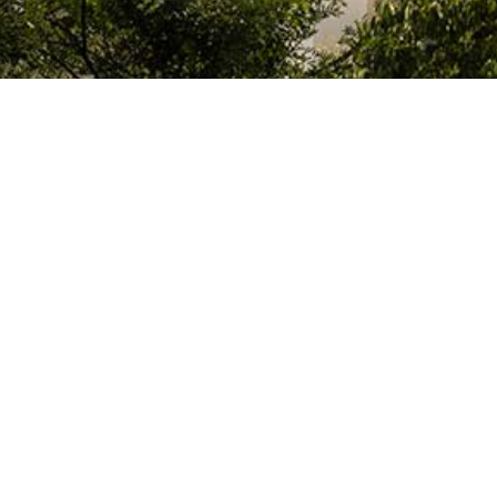
El Colegio de España es un organismo dependiente del Ministerio de Cienc
que acoge a profesores, investigadores, estudiantes universitarios y artis
doctorales, llevan a cabo sus trabajos de investigación o ejercen sus activ
París o la región de Île-de-France.