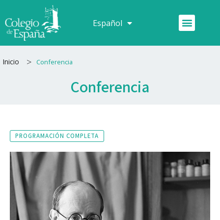
Ir
al
Menú
Español
Français
contenido
>
Inicio
Conferencia
Conferencia
PROGRAMACIÓN COMPLETA