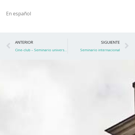
En español
Ant
S
ANTERIOR
SIGUIENTE
Cine-club – Seminario universitario
Seminario internacional