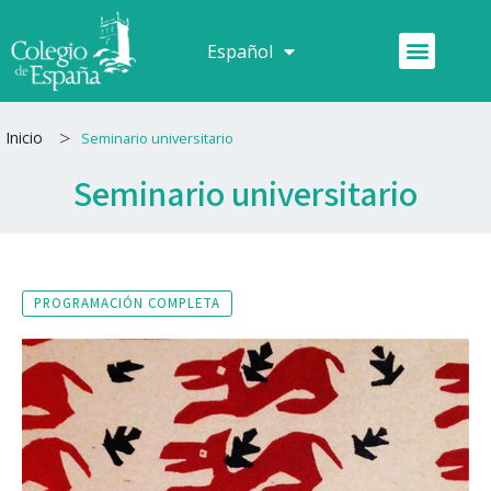
Ir
al
Menú
Español
Français
contenido
>
Inicio
Seminario universitario
Seminario universitario
PROGRAMACIÓN COMPLETA