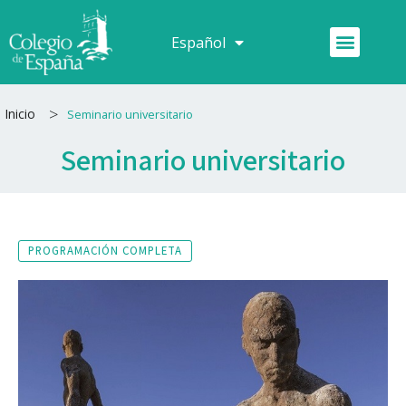
Ir
al
Menú
Español
Français
contenido
>
Inicio
Seminario universitario
Seminario universitario
PROGRAMACIÓN COMPLETA