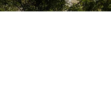
El Colegio de España es un organismo dependiente del Ministerio de Cienc
que acoge a profesores, investigadores, estudiantes universitarios y artis
doctorales, llevan a cabo sus trabajos de investigación o ejercen sus activ
París o la región de Île-de-France.
Colegio de España
Alojamiento y Servicios
Cultura
Biblioteca y Archi