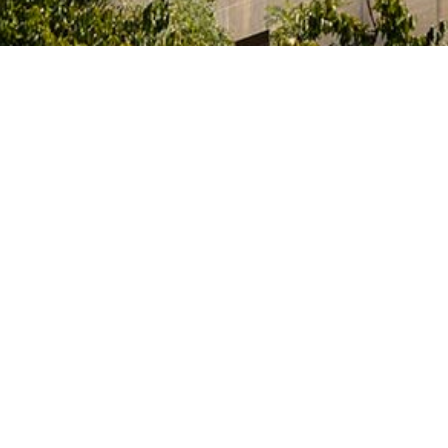
ia, Innovación y Universidades del Gobierno español
tas, que cursan sus estudios, elaboran sus tesis
idades artísticas en alguno de los centros superiores de
vos