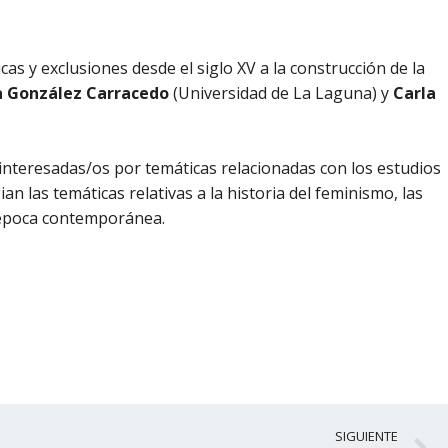
icas y exclusiones desde el siglo XV a la construcción de la
a González Carracedo
(Universidad de La Laguna) y
Carla
 interesadas/os por temáticas relacionadas con los estudios
an las temáticas relativas a la historia del feminismo, las
a época contemporánea.
S
SIGUIENTE