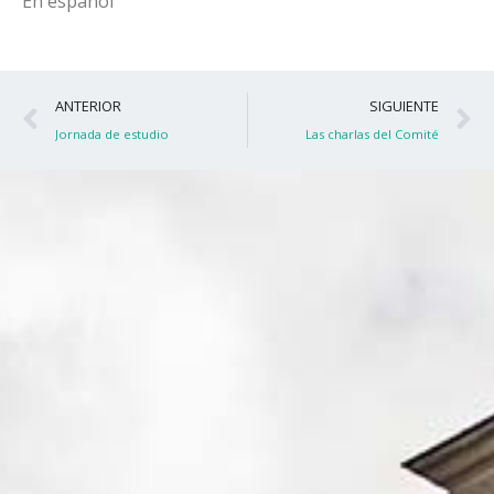
En español
Ant
S
ANTERIOR
SIGUIENTE
Jornada de estudio
Las charlas del Comité