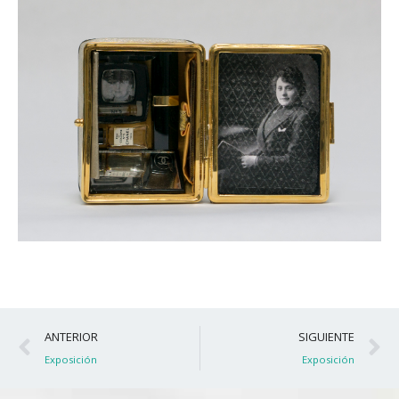
Ant
S
ANTERIOR
SIGUIENTE
Exposición
Exposición