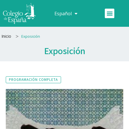
Ir
al
Menú
Español
Français
contenido
>
Inicio
Exposición
Exposición
PROGRAMACIÓN COMPLETA