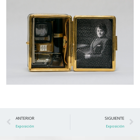
Ant
S
ANTERIOR
SIGUIENTE
Exposición
Exposición