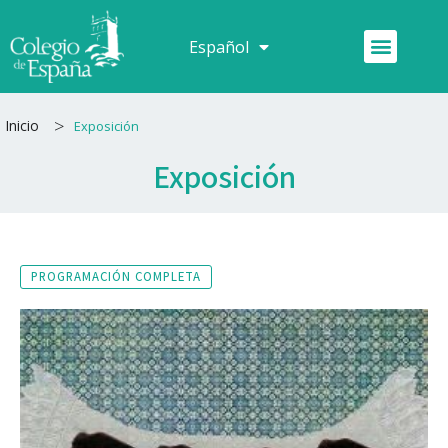
Ir
al
Menú
Español
Français
contenido
>
Inicio
Exposición
Exposición
PROGRAMACIÓN COMPLETA