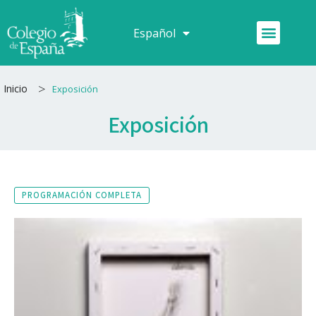
Ir
al
Menú
Español
Français
contenido
>
Inicio
Exposición
Exposición
PROGRAMACIÓN COMPLETA