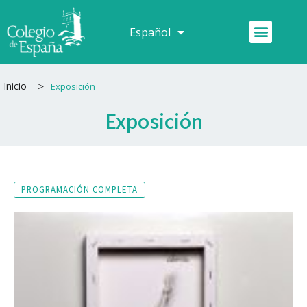
Ir
al
Menú
Español
Français
contenido
>
Inicio
Exposición
Exposición
PROGRAMACIÓN COMPLETA