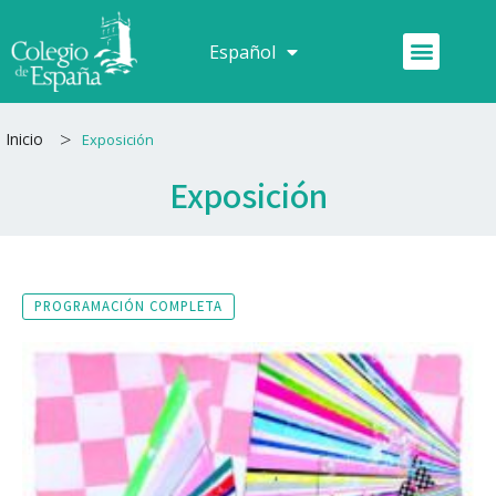
Ir
al
Menú
Español
Français
contenido
>
Inicio
Exposición
Exposición
PROGRAMACIÓN COMPLETA