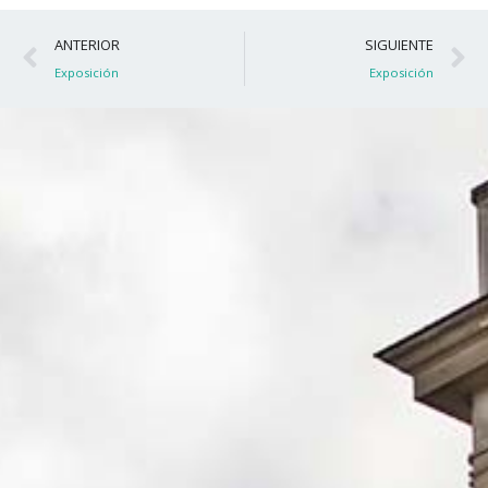
Ant
S
ANTERIOR
SIGUIENTE
Exposición
Exposición