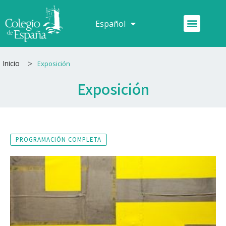
Ir
al
Menú
Español
Français
contenido
>
Inicio
Exposición
Exposición
PROGRAMACIÓN COMPLETA