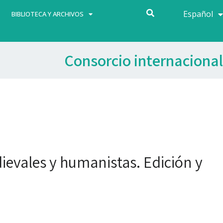
Español
Français
BIBLIOTECA Y ARCHIVOS
Consorcio internacional
ievales y humanistas. Edición y