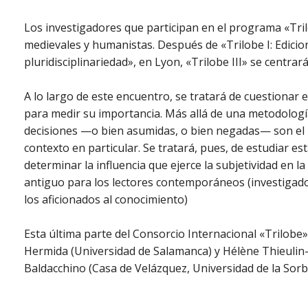
Los investigadores que participan en el programa «Trilo
medievales y humanistas.
Después de «Trilobe I: Edicion
pluridisciplinariedad», en Lyon, «Trilobe III» se centrará,
A lo largo de este encuentro, se tratará de cuestionar 
para medir su importancia. Más allá de una metodología
decisiones —o bien asumidas, o bien negadas— son el r
contexto en particular. Se tratará, pues, de estudiar es
determinar la influencia que ejerce la subjetividad en l
antiguo para los lectores contemporáneos (investigador
los aficionados al conocimiento)
Esta última parte del Consorcio Internacional «Trilobe
Hermida (Universidad de Salamanca) y Hélène Thieulin-
Baldacchino (Casa de Velázquez, Universidad de la Sor