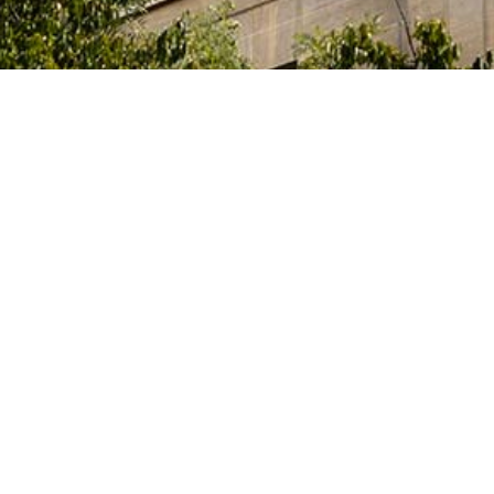
ia, Innovación y Universidades del Gobierno español
tas, que cursan sus estudios, elaboran sus tesis
idades artísticas en alguno de los centros superiores de