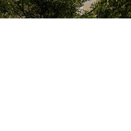
El Colegio de España es un organismo dependiente del Ministerio de Cienc
que acoge a profesores, investigadores, estudiantes universitarios y artis
doctorales, llevan a cabo sus trabajos de investigación o ejercen sus activ
París o la región de Île-de-France.