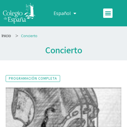
Ir
al
Menú
Español
Français
contenido
>
Inicio
Concierto
Concierto
PROGRAMACIÓN COMPLETA