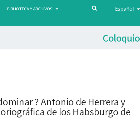
Español
Français
BIBLIOTECA Y ARCHIVOS
Coloquio
 dominar ? Antonio de Herrera y
toriográfica de los Habsburgo de