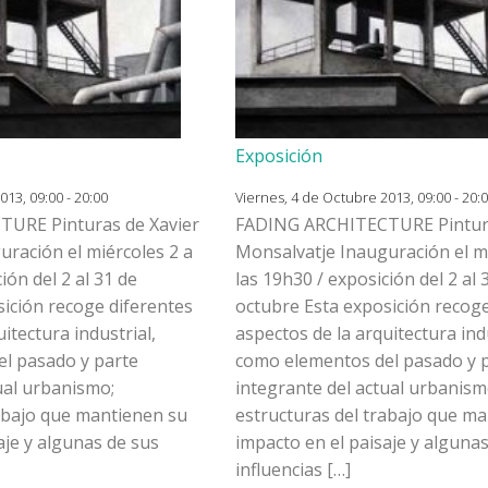
Exposición
13, 09:00 - 20:00
Viernes, 4 de Octubre 2013, 09:00 - 20:
URE Pinturas de Xavier
FADING ARCHITECTURE Pintura
ración el miércoles 2 a
Monsalvatje Inauguración el mi
ión del 2 al 31 de
las 19h30 / exposición del 2 al 
ición recoge diferentes
octubre Esta exposición recoge
itectura industrial,
aspectos de la arquitectura indu
l pasado y parte
como elementos del pasado y 
ual urbanismo;
integrante del actual urbanism
rabajo que mantienen su
estructuras del trabajo que m
aje y algunas de sus
impacto en el paisaje y alguna
influencias […]