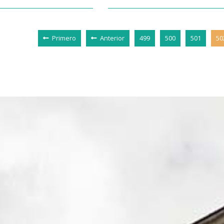
Primero
Anterior
499
500
501
50