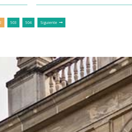
2
503
504
Siguiente