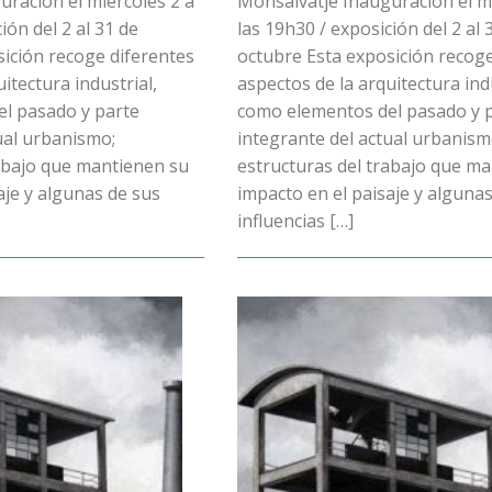
ración el miércoles 2 a
Monsalvatje Inauguración el mi
ión del 2 al 31 de
las 19h30 / exposición del 2 al 
ición recoge diferentes
octubre Esta exposición recoge
itectura industrial,
aspectos de la arquitectura indu
l pasado y parte
como elementos del pasado y 
ual urbanismo;
integrante del actual urbanism
rabajo que mantienen su
estructuras del trabajo que m
aje y algunas de sus
impacto en el paisaje y alguna
influencias […]