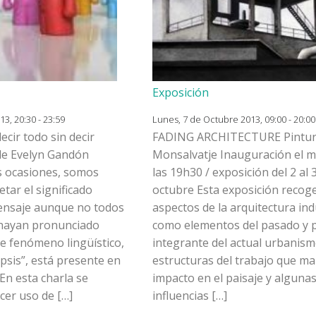
Exposición
3, 20:30 - 23:59
Lunes, 7 de Octubre 2013, 09:00 - 20:00
ecir todo sin decir
FADING ARCHITECTURE Pintura
de Evelyn Gandón
Monsalvatje Inauguración el mi
 ocasiones, somos
las 19h30 / exposición del 2 al 
tar el significado
octubre Esta exposición recoge
ensaje aunque no todos
aspectos de la arquitectura indu
 hayan pronunciado
como elementos del pasado y 
te fenómeno lingüístico,
integrante del actual urbanism
psis”, está presente en
estructuras del trabajo que m
En esta charla se
impacto en el paisaje y alguna
cer uso de […]
influencias […]