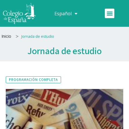
Ir
al
Menú
Español
Français
contenido
>
Inicio
Jornada de estudio
Jornada de estudio
PROGRAMACIÓN COMPLETA