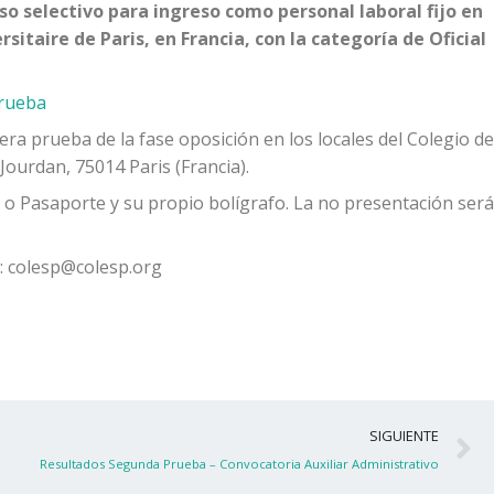
o selectivo para ingreso como personal laboral fijo en
sitaire de Paris, en Francia, con la categoría de Oficial
prueba
era prueba de la fase oposición en los locales del Colegio de
Jourdan, 75014 Paris (Francia).
. o Pasaporte y su propio bolígrafo. La no presentación será
a: colesp@colesp.org
S
SIGUIENTE
Resultados Segunda Prueba – Convocatoria Auxiliar Administrativo