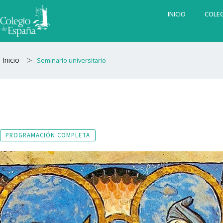
Ir
INICIO
COLEG
al
contenido
>
Inicio
Seminario universitario
PROGRAMACIÓN COMPLETA