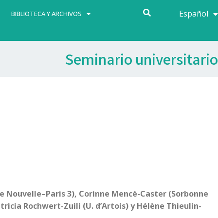
Español
Français
BIBLIOTECA Y ARCHIVOS
Seminario universitario
nne Nouvelle–Paris 3), Corinne Mencé-Caster (Sorbonne
ricia Rochwert-Zuili (U. d’Artois) y Hélène Thieulin-