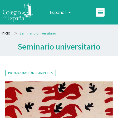
Ir
al
Menú
Español
Français
contenido
>
Inicio
Seminario universitario
Seminario universitario
PROGRAMACIÓN COMPLETA