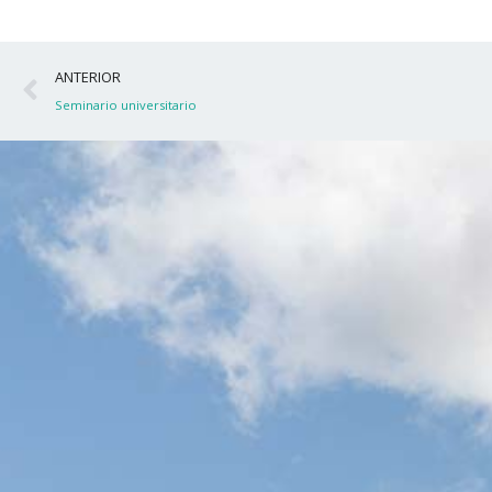
Ant
ANTERIOR
Seminario universitario