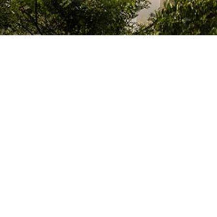
El Colegio de España es un organismo dependiente del Ministerio de Cienc
que acoge a profesores, investigadores, estudiantes universitarios y artis
doctorales, llevan a cabo sus trabajos de investigación o ejercen sus activ
París o la región de Île-de-France.