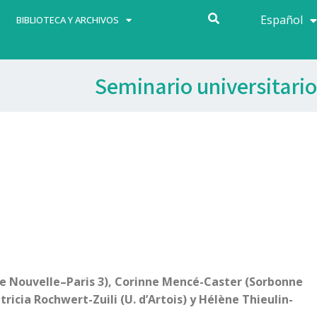
Español
Français
BIBLIOTECA Y ARCHIVOS
Seminario universitario
nne Nouvelle–Paris 3), Corinne Mencé-Caster (Sorbonne
ricia Rochwert-Zuili (U. d’Artois) y Hélène Thieulin-