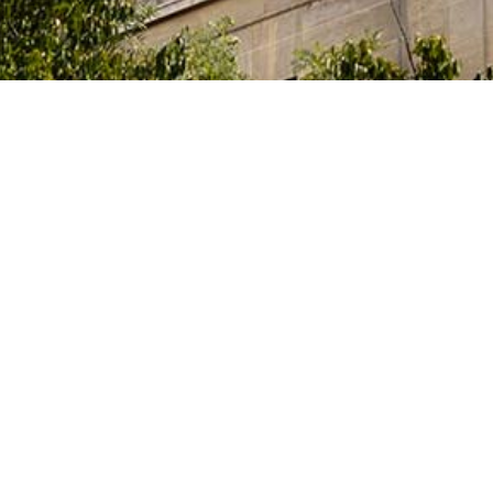
ia, Innovación y Universidades del Gobierno español
tas, que cursan sus estudios, elaboran sus tesis
idades artísticas en alguno de los centros superiores de