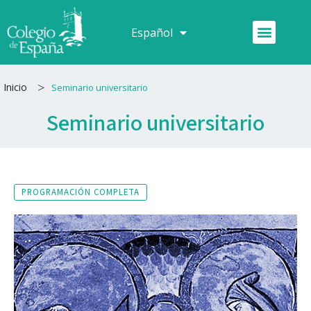
Ir
al
Menú
Español
Français
contenido
>
Inicio
Seminario universitario
Seminario universitario
PROGRAMACIÓN COMPLETA