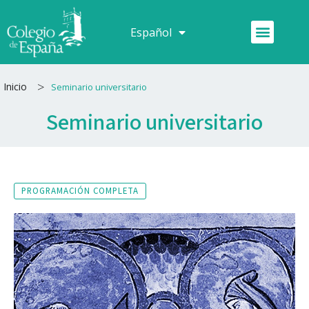
Ir
al
Menú
Español
Français
contenido
>
Inicio
Seminario universitario
Seminario universitario
PROGRAMACIÓN COMPLETA