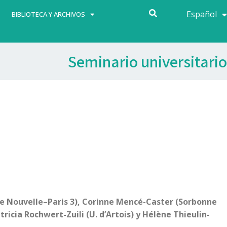
Español
Français
BIBLIOTECA Y ARCHIVOS
Seminario universitario
nne Nouvelle–Paris 3), Corinne Mencé-Caster (Sorbonne
ricia Rochwert-Zuili (U. d’Artois) y Hélène Thieulin-