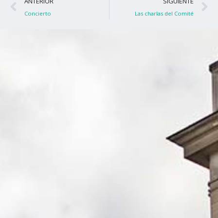
Ant
S
ANTERIOR
SIGUIENTE
Concierto
Las charlas del Comité