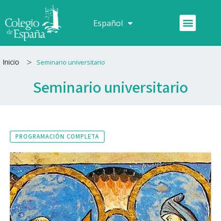
Ir
al
Menú
Español
Français
contenido
>
Inicio
Seminario universitario
Seminario universitario
PROGRAMACIÓN COMPLETA