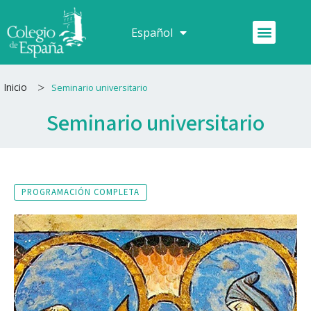
Ir
al
Menú
Español
Français
contenido
>
Inicio
Seminario universitario
Seminario universitario
PROGRAMACIÓN COMPLETA