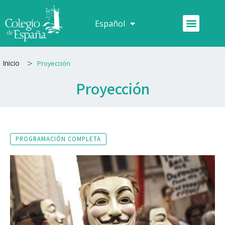
Ir
al
Menú
Español
Français
contenido
>
Inicio
Proyección
Proyección
PROGRAMACIÓN COMPLETA