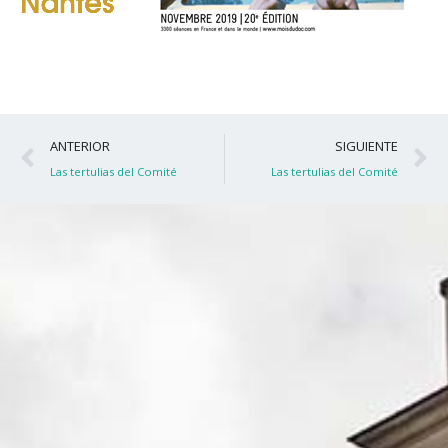
Ant
S
ANTERIOR
SIGUIENTE
Las tertulias del Comité
Las tertulias del Comité