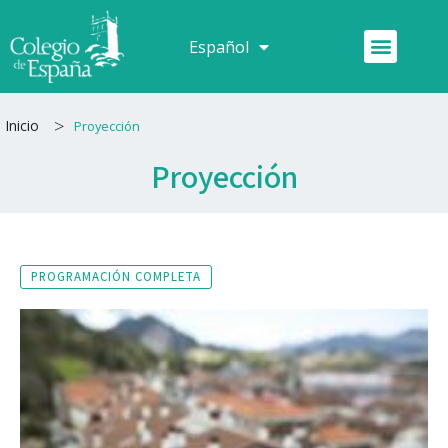
Ir
al
Menú
Español
Français
contenido
>
Inicio
Proyección
Proyección
PROGRAMACIÓN COMPLETA