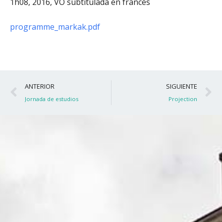
1h08, 2016, VO subtitulada en francés
programme_markak.pdf
Ant
S
ANTERIOR
SIGUIENTE
Jornada de estudios
Projection