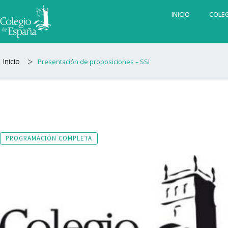
Ir
INICIO
COLEG
al
contenido
>
Inicio
Presentación de proposiciones – SSI
PROGRAMACIÓN COMPLETA