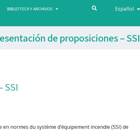
Español
Français
BIBLIOTECA Y ARCHIVOS
esentación de proposiciones – SSI
– SSI
e en normes du système d’équipement incendie (SSI) de