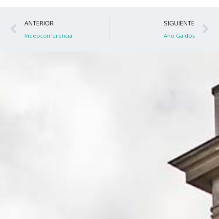
Ant
S
ANTERIOR
SIGUIENTE
Videoconferencia
Año Galdós