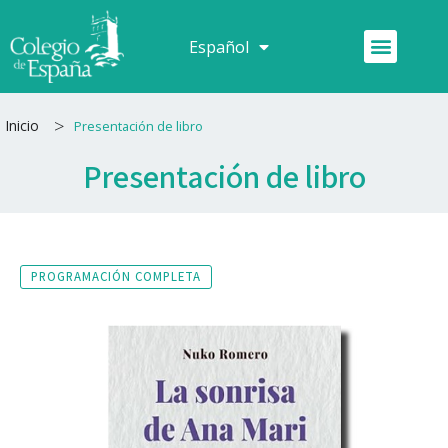
Ir
al
Menú
Español
Français
contenido
>
Inicio
Presentación de libro
Presentación de libro
PROGRAMACIÓN COMPLETA