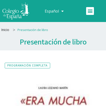
Ir
al
Menú
Español
Français
contenido
>
Inicio
Presentación de libro
Presentación de libro
PROGRAMACIÓN COMPLETA