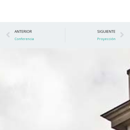
Ant
S
ANTERIOR
SIGUIENTE
Conferencia
Proyección