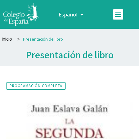
Ir
al
Menú
Español
Français
contenido
>
Inicio
Presentación de libro
Presentación de libro
PROGRAMACIÓN COMPLETA