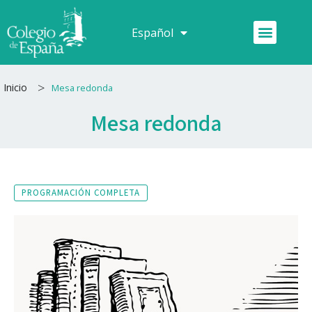
Ir
al
Menú
Español
Français
contenido
>
Inicio
Mesa redonda
Mesa redonda
PROGRAMACIÓN COMPLETA