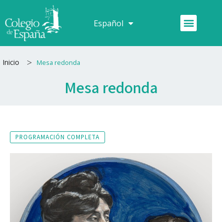
Ir
al
Menú
Español
Français
contenido
>
Inicio
Mesa redonda
Mesa redonda
PROGRAMACIÓN COMPLETA