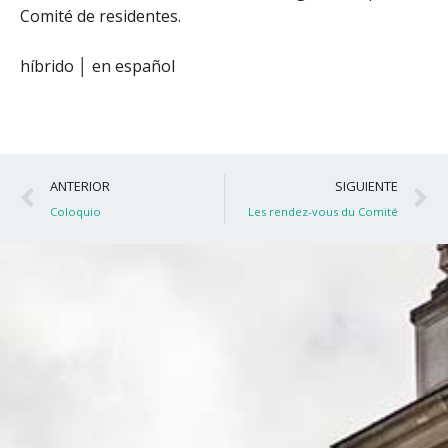
Comité de residentes.
híbrido │ en español
Ant
S
ANTERIOR
SIGUIENTE
Coloquio
Les rendez-vous du Comité