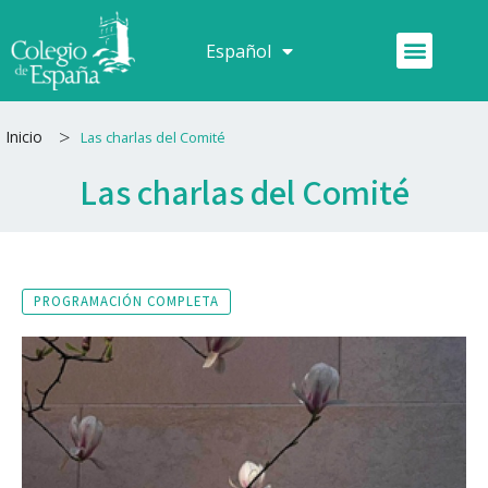
Ir
al
Menú
Español
Français
contenido
>
Inicio
Las charlas del Comité
Las charlas del Comité
PROGRAMACIÓN COMPLETA