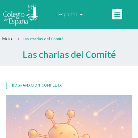
Ir
al
Menú
Español
Français
contenido
>
Inicio
Las charlas del Comité
Las charlas del Comité
PROGRAMACIÓN COMPLETA